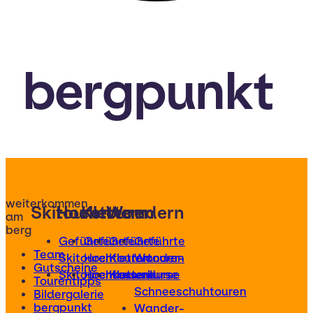
bergpunkt
weiterkommen
Skitouren
Hochtouren
Klettern
Wandern
am
berg
Geführte
Geführte
Geführte
Geführte
Team
Skitouren
Hochtouren
Klettertouren
Wander-
Gutscheine
Skitourenkurse
Hochtourenkurse
Kletterkurse
und
Tourentipps
Schneeschuhtouren
Bildergalerie
bergpunkt
Wander-