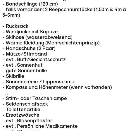
- Bandschlinge (120 cm)
- falls vorhanden: 2 Reepschnurstücke (1.50m & 4m à
5-6mm)
- Rucksack
- Windjacke mit Kapuze
- Skihose (wasserabweisend)
- Warme Kleidung (Mehrschichtenprinzip)
- Handschuhe (2 Paar)
- Mütze/Stirnband
- evtl. Buff/Gesichtsschutz
- evtl. Sonnenhut
- gute Sonnenbrille
- Skibrille
- Sonnencrème / Lippenschutz
- Kompass und Höhenmeter (wenn vorhanden)
. . .
- Stirn- oder Taschenlampe
- Seidenschlafsack
- Toilettenartikel
- Ersatzwäsche
- evtl. Blasenpflaster
- evtl. Persönliche Medikamente