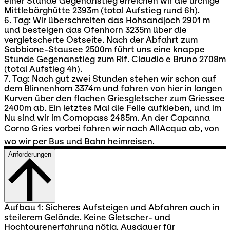
einer Stunde Gegenanstieg erreichen wir die urchige
Mittlebärghütte 2393m (total Aufstieg rund 6h).
6. Tag: Wir überschreiten das Hohsandjoch 2901 m
und besteigen das Ofenhorn 3235m über die
vergletscherte Ostseite. Nach der Abfahrt zum
Sabbione-Stausee 2500m führt uns eine knappe
Stunde Gegenanstieg zum Rif. Claudio e Bruno 2708m
(total Aufstieg 4h).
7. Tag: Nach gut zwei Stunden stehen wir schon auf
dem Blinnenhorn 3374m und fahren von hier in langen
Kurven über den flachen Griesgletscher zum Griessee
2400m ab. Ein letztes Mal die Felle aufkleben, und im
Nu sind wir im Cornopass 2485m. An der Capanna
Corno Gries vorbei fahren wir nach AllAcqua ab, von
wo wir per Bus und Bahn heimreisen.
Anforderungen
Aufbau 1: Sicheres Aufsteigen und Abfahren auch in
steilerem Gelände. Keine Gletscher- und
Hochtourenerfahrung nötig. Ausdauer für