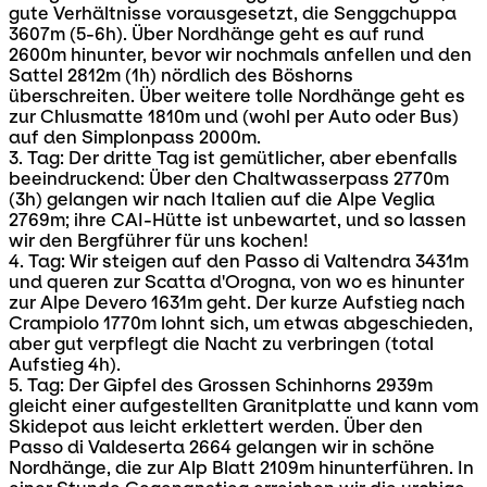
gute Verhältnisse vorausgesetzt, die Senggchuppa
3607m (5-6h). Über Nordhänge geht es auf rund
2600m hinunter, bevor wir nochmals anfellen und den
Sattel 2812m (1h) nördlich des Böshorns
überschreiten. Über weitere tolle Nordhänge geht es
zur Chlusmatte 1810m und (wohl per Auto oder Bus)
auf den Simplonpass 2000m.
3. Tag: Der dritte Tag ist gemütlicher, aber ebenfalls
beeindruckend: Über den Chaltwasserpass 2770m
(3h) gelangen wir nach Italien auf die Alpe Veglia
2769m; ihre CAI-Hütte ist unbewartet, und so lassen
wir den Bergführer für uns kochen!
4. Tag: Wir steigen auf den Passo di Valtendra 3431m
und queren zur Scatta d'Orogna, von wo es hinunter
zur Alpe Devero 1631m geht. Der kurze Aufstieg nach
Crampiolo 1770m lohnt sich, um etwas abgeschieden,
aber gut verpflegt die Nacht zu verbringen (total
Aufstieg 4h).
5. Tag: Der Gipfel des Grossen Schinhorns 2939m
gleicht einer aufgestellten Granitplatte und kann vom
Skidepot aus leicht erklettert werden. Über den
Passo di Valdeserta 2664 gelangen wir in schöne
Nordhänge, die zur Alp Blatt 2109m hinunterführen. In