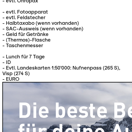
- evtl. Ohropax
- evtl. Fotoapparat
- evtl. Feldstecher
- Halbtaxabo (wenn vorhanden)
- SAC-Ausweis (wenn vorhanden)
- Geld für Getränke
- (Thermos)-Flasche
- Taschenmesser
- Lunch für 7 Tage
- ID
- Evtl. Landeskarten 1:50'000: Nufnenpass (265 S),
Visp (274 S)
- EURO