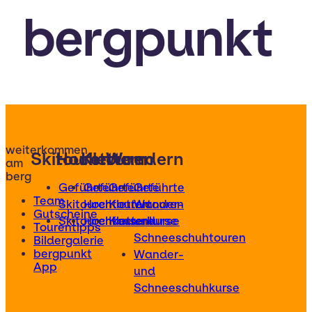
bergpunkt
weiterkommen
Skitouren
Hochtouren
Klettern
Wandern
am
berg
Geführte
Geführte
Geführte
Geführte
Team
Skitouren
Hochtouren
Klettertouren
Wander-
Gutscheine
Skitourenkurse
Hochtourenkurse
Kletterkurse
und
Tourentipps
Schneeschuhtouren
Bildergalerie
bergpunkt
Wander-
App
und
Schneeschuhkurse