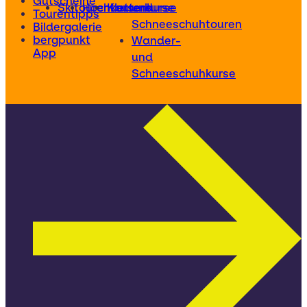
Gutscheine
Skitourenkurse
Hochtourenkurse
Kletterkurse
und
Tourentipps
Schneeschuhtouren
Bildergalerie
bergpunkt
Wander-
App
und
Schneeschuhkurse