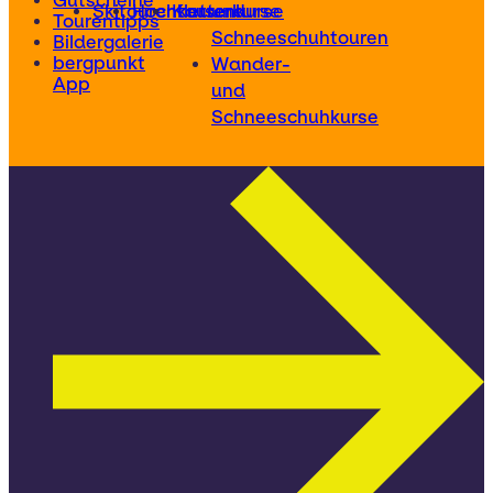
Gutscheine
Skitourenkurse
Hochtourenkurse
Kletterkurse
und
Tourentipps
Schneeschuhtouren
Bildergalerie
bergpunkt
Wander-
App
und
Schneeschuhkurse