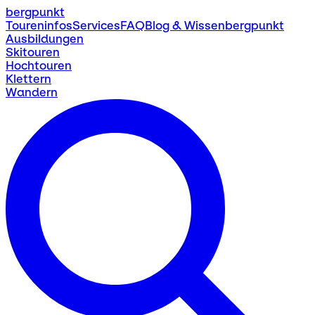
bergpunkt
Toureninfos
Services
FAQ
Blog & Wissen
bergpunkt
Ausbildungen
Skitouren
Hochtouren
Klettern
Wandern