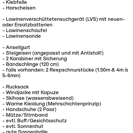
- Klebfelle
- Harscheisen
- Lawinenverschüttetensuchgerät (LVS) mit neuen-
oder Ersatzbatterien
- Lawinenschaufel
- Lawinensonde
- Anseilgurt
- Steigeisen (angepasst und mit Antistoll!)
- 2 Karabiner mit Sicherung
- Bandschlinge (120 cm)
- falls vorhanden: 2 Reepschnurstücke (1.50m & 4m à
5-6mm)
- Rucksack
- Windjacke mit Kapuze
- Skihose (wasserabweisend)
- Warme Kleidung (Mehrschichtenprinzip)
- Handschuhe (2 Paar)
- Mütze/Stirnband
- evtl. Buff/Gesichtsschutz
- evtl. Sonnenhut
- gute Sonnenbrille