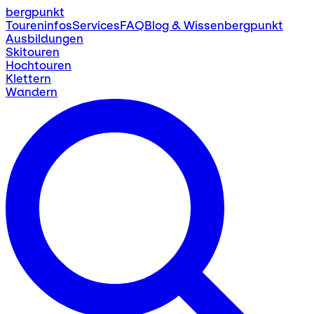
bergpunkt
Toureninfos
Services
FAQ
Blog & Wissen
bergpunkt
Ausbildungen
Skitouren
Hochtouren
Klettern
Wandern