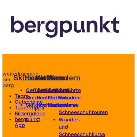
bergpunkt
weiterkommen
Skitouren
Hochtouren
Klettern
Wandern
am
berg
Geführte
Geführte
Geführte
Geführte
Team
Skitouren
Hochtouren
Klettertouren
Wander-
Gutscheine
Skitourenkurse
Hochtourenkurse
Kletterkurse
und
Tourentipps
Schneeschuhtouren
Bildergalerie
bergpunkt
Wander-
App
und
Schneeschuhkurse