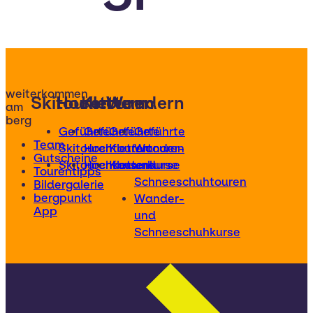
weiterkommen
Skitouren
Hochtouren
Klettern
Wandern
am
berg
Geführte
Geführte
Geführte
Geführte
Team
Skitouren
Hochtouren
Klettertouren
Wander-
Gutscheine
Skitourenkurse
Hochtourenkurse
Kletterkurse
und
Tourentipps
Schneeschuhtouren
Bildergalerie
bergpunkt
Wander-
App
und
Schneeschuhkurse