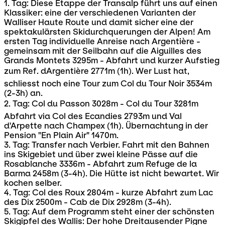
1. Tag: Diese Etappe der Transalp führt uns auf einen
Klassiker: eine der verschiedenen Varianten der
Walliser Haute Route und damit sicher eine der
spektakulärsten Skidurchquerungen der Alpen! Am
ersten Tag individuelle Anreise nach Argentière -
gemeinsam mit der Seilbahn auf die Aiguilles des
Grands Montets 3295m - Abfahrt und kurzer Aufstieg
zum Ref. dArgentière 2771m (1h). Wer Lust hat,
schliesst noch eine Tour zum Col du Tour Noir 3534m
(2-3h) an.
2. Tag: Col du Passon 3028m - Col du Tour 3281m 
Abfahrt via Col des Ecandies 2793m und Val
d'Arpette nach Champex (1h). Übernachtung in der
Pension "En Plain Air" 1470m.
3. Tag: Transfer nach Verbier. Fahrt mit den Bahnen
ins Skigebiet und über zwei kleine Pässe auf die
Rosablanche 3336m - Abfahrt zum Refuge de la
Barma 2458m (3-4h). Die Hütte ist nicht bewartet. Wir
kochen selber.
4. Tag: Col des Roux 2804m - kurze Abfahrt zum Lac
des Dix 2500m - Cab de Dix 2928m (3-4h).
5. Tag: Auf dem Programm steht einer der schönsten
Skigipfel des Wallis: Der hohe Dreitausender Pigne