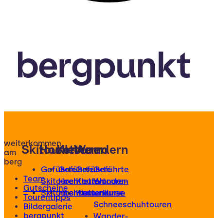
bergpunkt
weiterkommen
Skitouren
Hochtouren
Klettern
Wandern
am
berg
Geführte
Geführte
Geführte
Geführte
Team
Skitouren
Hochtouren
Klettertouren
Wander-
Gutscheine
Skitourenkurse
Hochtourenkurse
Kletterkurse
und
Tourentipps
Schneeschuhtouren
Bildergalerie
bergpunkt
Wander-