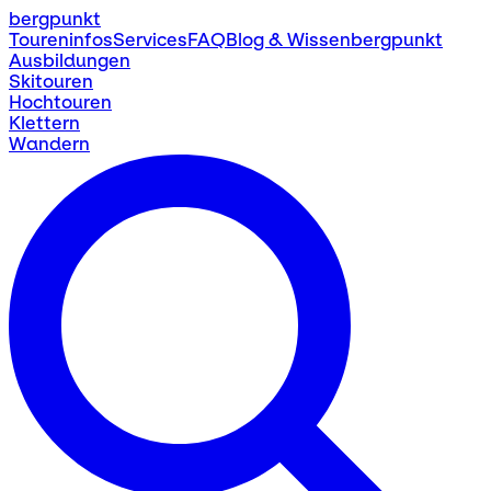
bergpunkt
Toureninfos
Services
FAQ
Blog & Wissen
bergpunkt
Ausbildungen
Skitouren
Hochtouren
Klettern
Wandern