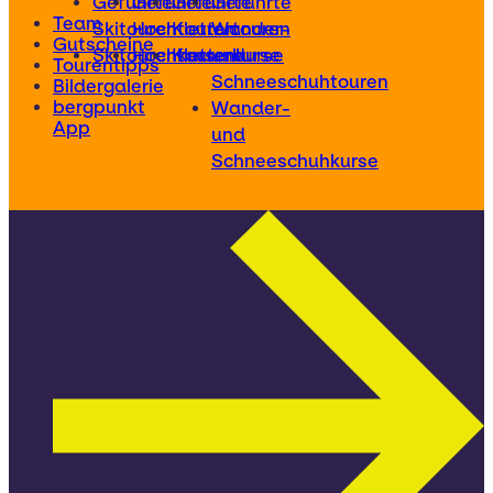
Geführte
Geführte
Geführte
Geführte
Team
Skitouren
Hochtouren
Klettertouren
Wander-
Gutscheine
Skitourenkurse
Hochtourenkurse
Kletterkurse
und
Tourentipps
Schneeschuhtouren
Bildergalerie
bergpunkt
Wander-
App
und
Schneeschuhkurse