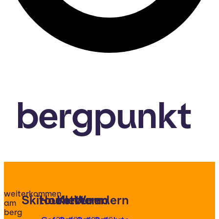
bergpunkt
weiterkommen
Skitouren
Hochtouren
Klettern
Wandern
am
berg