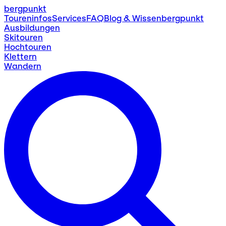
bergpunkt
Toureninfos
Services
FAQ
Blog & Wissen
bergpunkt
Ausbildungen
Skitouren
Hochtouren
Klettern
Wandern