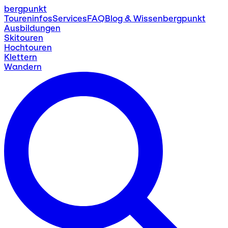
bergpunkt
Toureninfos
Services
FAQ
Blog & Wissen
bergpunkt
Ausbildungen
Skitouren
Hochtouren
Klettern
Wandern