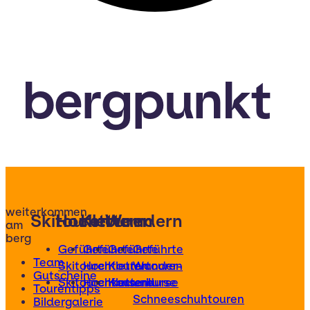
bergpunkt
weiterkommen
Skitouren
Hochtouren
Klettern
Wandern
am
berg
Geführte
Geführte
Geführte
Geführte
Team
Skitouren
Hochtouren
Klettertouren
Wander-
Gutscheine
Skitourenkurse
Hochtourenkurse
Kletterkurse
und
Tourentipps
Schneeschuhtouren
Bildergalerie