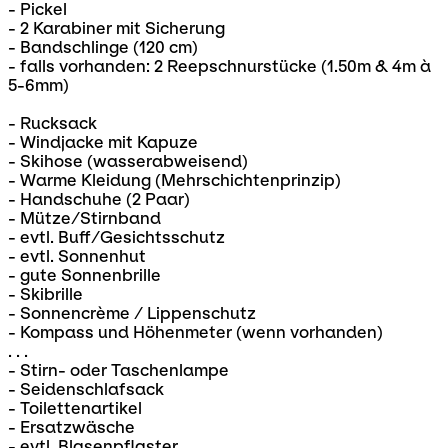
- Pickel
- 2 Karabiner mit Sicherung
- Bandschlinge (120 cm)
- falls vorhanden: 2 Reepschnurstücke (1.50m & 4m à
5-6mm)
- Rucksack
- Windjacke mit Kapuze
- Skihose (wasserabweisend)
- Warme Kleidung (Mehrschichtenprinzip)
- Handschuhe (2 Paar)
- Mütze/Stirnband
- evtl. Buff/Gesichtsschutz
- evtl. Sonnenhut
- gute Sonnenbrille
- Skibrille
- Sonnencrème / Lippenschutz
- Kompass und Höhenmeter (wenn vorhanden)
. . .
- Stirn- oder Taschenlampe
- Seidenschlafsack
- Toilettenartikel
- Ersatzwäsche
- evtl. Blasenpflaster