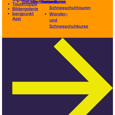
Skitourenkurse
Hochtourenkurse
Kletterkurse
und
Tourentipps
Schneeschuhtouren
Bildergalerie
bergpunkt
Wander-
App
und
Schneeschuhkurse