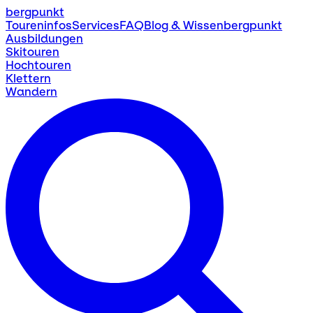
bergpunkt
Toureninfos
Services
FAQ
Blog & Wissen
bergpunkt
Ausbildungen
Skitouren
Hochtouren
Klettern
Wandern