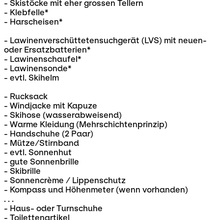
- Skistöcke mit eher grossen Tellern
- Klebfelle*
- Harscheisen*
- Lawinenverschüttetensuchgerät (LVS) mit neuen-
oder Ersatzbatterien*
- Lawinenschaufel*
- Lawinensonde*
- evtl. Skihelm
- Rucksack
- Windjacke mit Kapuze
- Skihose (wasserabweisend)
- Warme Kleidung (Mehrschichtenprinzip)
- Handschuhe (2 Paar)
- Mütze/Stirnband
- evtl. Sonnenhut
- gute Sonnenbrille
- Skibrille
- Sonnencrème / Lippenschutz
- Kompass und Höhenmeter (wenn vorhanden)
. . .
- Haus- oder Turnschuhe
- Toilettenartikel