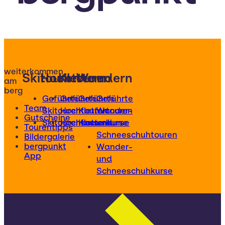
weiterkommen
Skitouren
Hochtouren
Klettern
Wandern
am
berg
Geführte
Geführte
Geführte
Geführte
Team
Skitouren
Hochtouren
Klettertouren
Wander-
Gutscheine
Skitourenkurse
Hochtourenkurse
Kletterkurse
und
Tourentipps
Schneeschuhtouren
Bildergalerie
bergpunkt
Wander-
App
und
Schneeschuhkurse