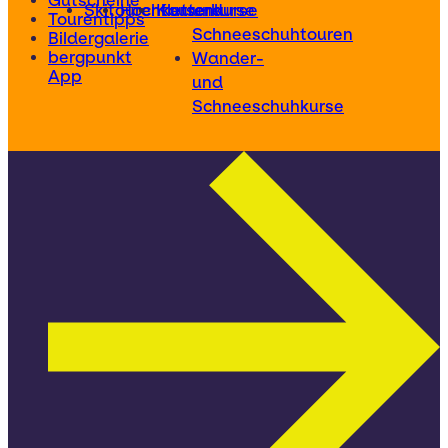
Gutscheine
Skitourenkurse
Hochtourenkurse
Kletterkurse
und
Tourentipps
Schneeschuhtouren
Bildergalerie
bergpunkt
Wander-
App
und
Schneeschuhkurse