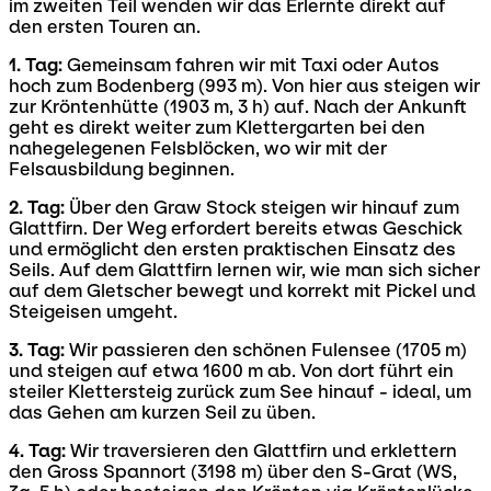
im zweiten Teil wenden wir das Erlernte direkt auf
den ersten Touren an.
1. Tag:
Gemeinsam fahren wir mit Taxi oder Autos
hoch zum Bodenberg (993 m). Von hier aus steigen wir
zur Kröntenhütte (1903 m, 3 h) auf. Nach der Ankunft
geht es direkt weiter zum Klettergarten bei den
nahegelegenen Felsblöcken, wo wir mit der
Felsausbildung beginnen.
2. Tag:
Über den Graw Stock steigen wir hinauf zum
Glattfirn. Der Weg erfordert bereits etwas Geschick
und ermöglicht den ersten praktischen Einsatz des
Seils. Auf dem Glattfirn lernen wir, wie man sich sicher
auf dem Gletscher bewegt und korrekt mit Pickel und
Steigeisen umgeht.
3. Tag:
Wir passieren den schönen Fulensee (1705 m)
und steigen auf etwa 1600 m ab. Von dort führt ein
steiler Klettersteig zurück zum See hinauf - ideal, um
das Gehen am kurzen Seil zu üben.
4. Tag:
Wir traversieren den Glattfirn und erklettern
den Gross Spannort (3198 m) über den S-Grat (WS,