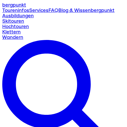
bergpunkt
Toureninfos
Services
FAQ
Blog & Wissen
bergpunkt
Ausbildungen
Skitouren
Hochtouren
Klettern
Wandern