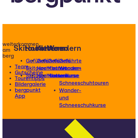
weiterkommen
Skitouren
Hochtouren
Klettern
Wandern
am
berg
Geführte
Geführte
Geführte
Geführte
Team
Skitouren
Hochtouren
Klettertouren
Wander-
Gutscheine
Skitourenkurse
Hochtourenkurse
Kletterkurse
und
Tourentipps
Schneeschuhtouren
Bildergalerie
bergpunkt
Wander-
App
und
Schneeschuhkurse