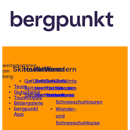
bergpunkt
weiterkommen
Skitouren
Hochtouren
Klettern
Wandern
am
berg
Geführte
Geführte
Geführte
Geführte
Team
Skitouren
Hochtouren
Klettertouren
Wander-
Gutscheine
Skitourenkurse
Hochtourenkurse
Kletterkurse
und
Tourentipps
Schneeschuhtouren
Bildergalerie
bergpunkt
Wander-
App
und
Schneeschuhkurse