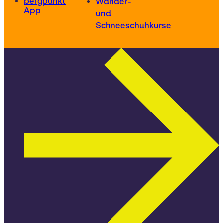
bergpunkt
Wander-
App
und
Schneeschuhkurse