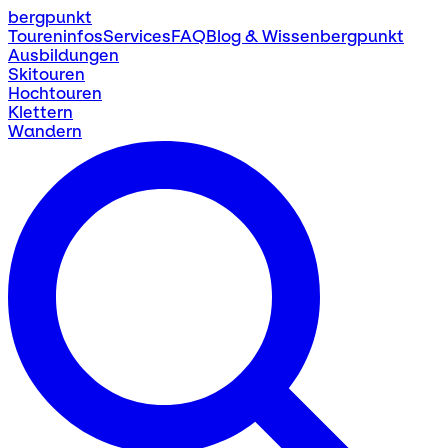
bergpunkt
Toureninfos
Services
FAQ
Blog & Wissen
bergpunkt
Ausbildungen
Skitouren
Hochtouren
Klettern
Wandern