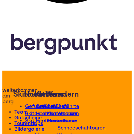
bergpunkt
weiterkommen
Skitouren
Hochtouren
Klettern
Wandern
am
berg
Geführte
Geführte
Geführte
Geführte
Team
Skitouren
Hochtouren
Klettertouren
Wander-
Gutscheine
Skitourenkurse
Hochtourenkurse
Kletterkurse
und
Tourentipps
Schneeschuhtouren
Bildergalerie