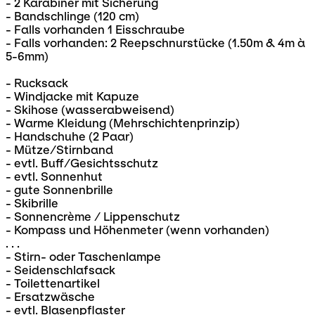
- 2 Karabiner mit Sicherung
- Bandschlinge (120 cm)
- Falls vorhanden 1 Eisschraube
- Falls vorhanden: 2 Reepschnurstücke (1.50m & 4m à
5-6mm)
- Rucksack
- Windjacke mit Kapuze
- Skihose (wasserabweisend)
- Warme Kleidung (Mehrschichtenprinzip)
- Handschuhe (2 Paar)
- Mütze/Stirnband
- evtl. Buff/Gesichtsschutz
- evtl. Sonnenhut
- gute Sonnenbrille
- Skibrille
- Sonnencrème / Lippenschutz
- Kompass und Höhenmeter (wenn vorhanden)
. . .
- Stirn- oder Taschenlampe
- Seidenschlafsack
- Toilettenartikel
- Ersatzwäsche
- evtl. Blasenpflaster