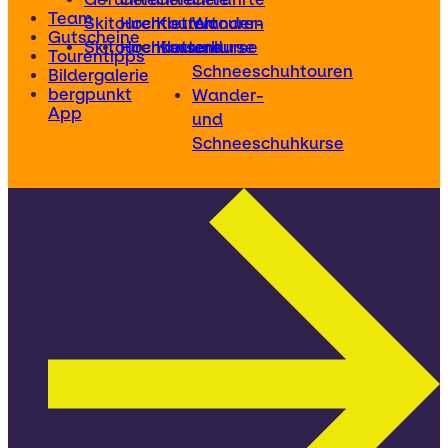
Team
Skitouren
Hochtouren
Klettertouren
Wander-
Gutscheine
Skitourenkurse
Hochtourenkurse
Kletterkurse
und
Tourentipps
Schneeschuhtouren
Bildergalerie
bergpunkt
Wander-
App
und
Schneeschuhkurse