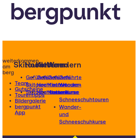
bergpunkt
weiterkommen
Skitouren
Hochtouren
Klettern
Wandern
am
berg
Geführte
Geführte
Geführte
Geführte
Team
Skitouren
Hochtouren
Klettertouren
Wander-
Gutscheine
Skitourenkurse
Hochtourenkurse
Kletterkurse
und
Tourentipps
Schneeschuhtouren
Bildergalerie
bergpunkt
Wander-
App
und
Schneeschuhkurse