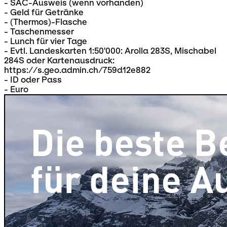
- SAC-Ausweis (wenn vorhanden)
- Geld für Getränke
- (Thermos)-Flasche
- Taschenmesser
- Lunch für vier Tage
- Evtl. Landeskarten 1:50'000: Arolla 283S, Mischabel
284S oder Kartenausdruck:
https://s.geo.admin.ch/759d12e882
- ID oder Pass
- Euro