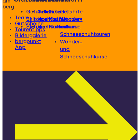
am
berg
Geführte
Geführte
Geführte
Geführte
Team
Skitouren
Hochtouren
Klettertouren
Wander-
Gutscheine
Skitourenkurse
Hochtourenkurse
Kletterkurse
und
Tourentipps
Schneeschuhtouren
Bildergalerie
bergpunkt
Wander-
App
und
Schneeschuhkurse