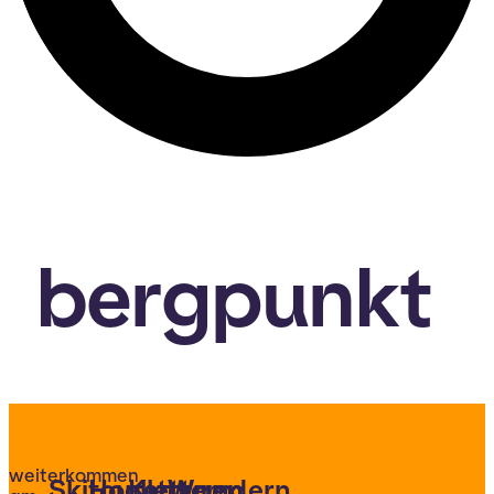
bergpunkt
weiterkommen
Skitouren
Hochtouren
Klettern
Wandern