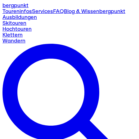
bergpunkt
Toureninfos
Services
FAQ
Blog & Wissen
bergpunkt
Ausbildungen
Skitouren
Hochtouren
Klettern
Wandern