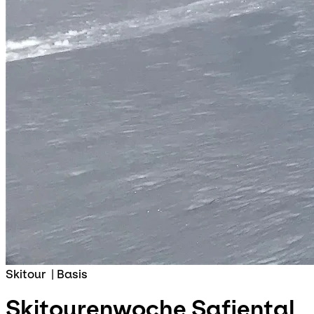
Skitour
|
Basis
Skitourenwoche
Safiental