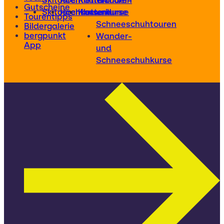
Skitouren
Hochtouren
Klettertouren
Wander-
Gutscheine
Skitourenkurse
Hochtourenkurse
Kletterkurse
und
Tourentipps
Schneeschuhtouren
Bildergalerie
bergpunkt
Wander-
App
und
Schneeschuhkurse