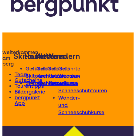
bergpunkt
weiterkommen
Skitouren
Hochtouren
Klettern
Wandern
am
berg
Geführte
Geführte
Geführte
Geführte
Team
Skitouren
Hochtouren
Klettertouren
Wander-
Gutscheine
Skitourenkurse
Hochtourenkurse
Kletterkurse
und
Tourentipps
Schneeschuhtouren
Bildergalerie
bergpunkt
Wander-
App
und
Schneeschuhkurse