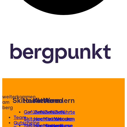
bergpunkt
weiterkommen
Skitouren
Hochtouren
Klettern
Wandern
am
berg
Geführte
Geführte
Geführte
Geführte
Team
Skitouren
Hochtouren
Klettertouren
Wander-
Gutscheine
Skitourenkurse
Hochtourenkurse
Kletterkurse
und