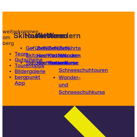
weiterkommen
Skitouren
Hochtouren
Klettern
Wandern
am
berg
Geführte
Geführte
Geführte
Geführte
Team
Skitouren
Hochtouren
Klettertouren
Wander-
Gutscheine
Skitourenkurse
Hochtourenkurse
Kletterkurse
und
Tourentipps
Schneeschuhtouren
Bildergalerie
bergpunkt
Wander-
App
und
Schneeschuhkurse