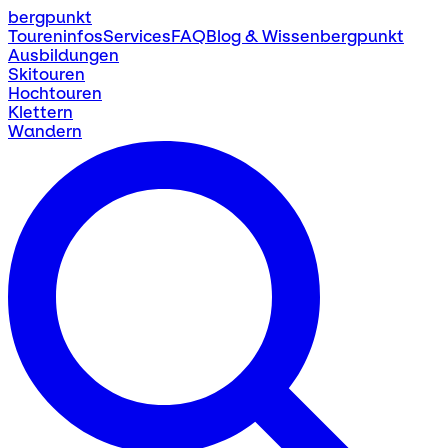
bergpunkt
Toureninfos
Services
FAQ
Blog & Wissen
bergpunkt
Ausbildungen
Skitouren
Hochtouren
Klettern
Wandern