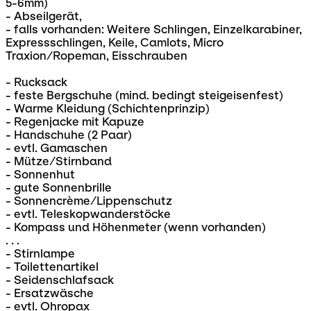
5-6mm)
- Abseilgerät,
- falls vorhanden: Weitere Schlingen, Einzelkarabiner,
Expressschlingen, Keile, Camlots, Micro
Traxion/Ropeman, Eisschrauben
- Rucksack
- feste Bergschuhe (mind. bedingt steigeisenfest)
- Warme Kleidung (Schichtenprinzip)
- Regenjacke mit Kapuze
- Handschuhe (2 Paar)
- evtl. Gamaschen
- Mütze/Stirnband
- Sonnenhut
- gute Sonnenbrille
- Sonnencrème/Lippenschutz
- evtl. Teleskopwanderstöcke
- Kompass und Höhenmeter (wenn vorhanden)
. . .
- Stirnlampe
- Toilettenartikel
- Seidenschlafsack
- Ersatzwäsche
- evtl. Ohropax