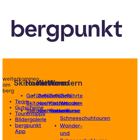
bergpunkt
weiterkommen
Skitouren
Hochtouren
Klettern
Wandern
am
berg
Geführte
Geführte
Geführte
Geführte
Team
Skitouren
Hochtouren
Klettertouren
Wander-
Gutscheine
Skitourenkurse
Hochtourenkurse
Kletterkurse
und
Tourentipps
Schneeschuhtouren
Bildergalerie
bergpunkt
Wander-
App
und