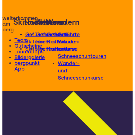
weiterkommen
Skitouren
Hochtouren
Klettern
Wandern
am
berg
Geführte
Geführte
Geführte
Geführte
Team
Skitouren
Hochtouren
Klettertouren
Wander-
Gutscheine
Skitourenkurse
Hochtourenkurse
Kletterkurse
und
Tourentipps
Schneeschuhtouren
Bildergalerie
bergpunkt
Wander-
App
und
Schneeschuhkurse