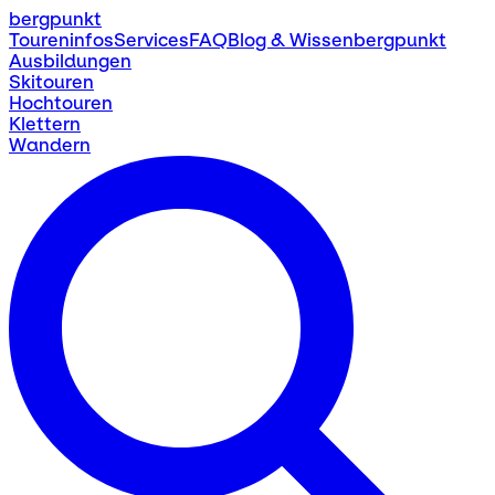
bergpunkt
Toureninfos
Services
FAQ
Blog & Wissen
bergpunkt
Ausbildungen
Skitouren
Hochtouren
Klettern
Wandern