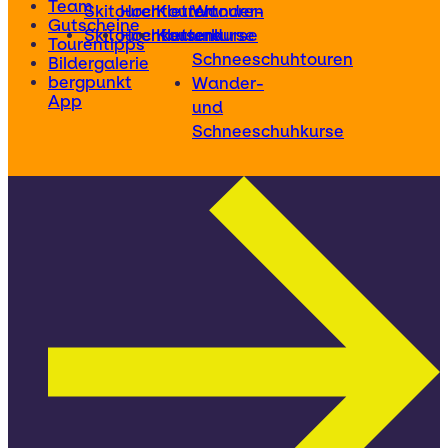
Team
Skitouren
Hochtouren
Klettertouren
Wander-
Gutscheine
Skitourenkurse
Hochtourenkurse
Kletterkurse
und
Tourentipps
Schneeschuhtouren
Bildergalerie
bergpunkt
Wander-
App
und
Schneeschuhkurse