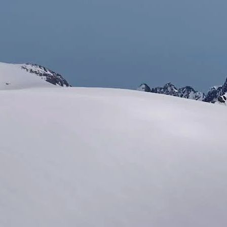
Für alle, die beim Schneeschuhwandern etwas mehr
wollen: Unsere anspruchsvollen Schneeschuhtouren
führen dich ins alpine Gelände – zu panoramareichen
Gipfeln, über weite Hänge und durch
abwechslungsreiches Gelände.
Begleitet von erfahrenen Wanderleiter*innen und
Bergführer*innen bist du sicher unterwegs, auch
wenn das Gelände steiler oder technisch fordernder
wird. Du lernst, Spuren zu legen, die richtige Route zu
wählen und deine Kräfte gezielt einzusetzen – Schritt
für Schritt, mit Überblick und Erfahrung.
Diese Touren eignen sich für geübte