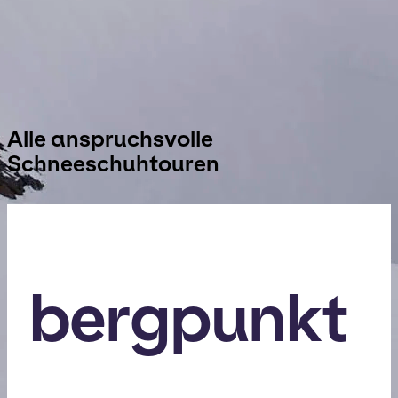
Schneeschuhwander*innen, die sich gerne fordern
und gleichzeitig Wert auf Sicherheit, Technik und
Naturerlebnis legen. In kleinen Gruppen entsteht
Raum für gemeinsames Erleben, Vertrauen und
Freude am Unterwegssein.
Alle anspruchsvolle
Schneeschuhtouren
bergpunkt