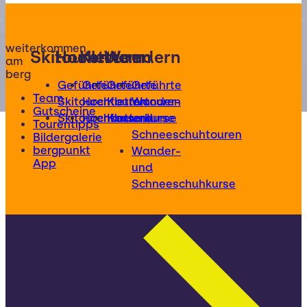
weiterkommen
Skitouren
Hochtouren
Klettern
Wandern
am
berg
Geführte
Geführte
Geführte
Geführte
Team
Skitouren
Hochtouren
Klettertouren
Wander-
Gutscheine
Skitourenkurse
Hochtourenkurse
Kletterkurse
und
Tourentipps
Schneeschuhtouren
Bildergalerie
bergpunkt
Wander-
App
und
Schneeschuhkurse