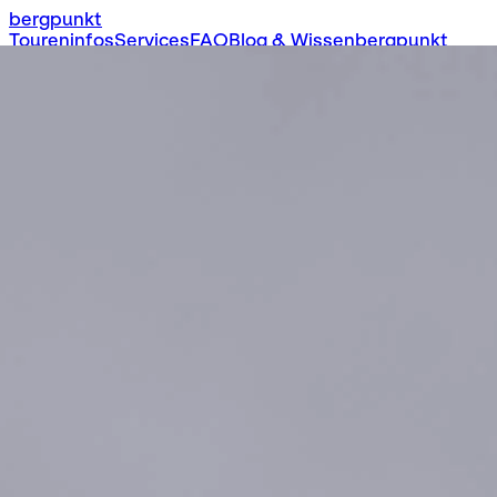
bergpunkt
Toureninfos
Services
FAQ
Blog & Wissen
bergpunkt
Ausbildungen
Skitouren
Hochtouren
Klettern
Wandern