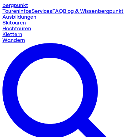
bergpunkt
Toureninfos
Services
FAQ
Blog & Wissen
bergpunkt
Ausbildungen
Skitouren
Hochtouren
Klettern
Wandern