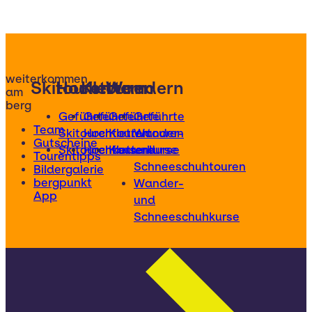
weiterkommen
Skitouren
Hochtouren
Klettern
Wandern
am
berg
Geführte
Geführte
Geführte
Geführte
Team
Skitouren
Hochtouren
Klettertouren
Wander-
Gutscheine
Skitourenkurse
Hochtourenkurse
Kletterkurse
und
Tourentipps
Schneeschuhtouren
Bildergalerie
bergpunkt
Wander-
App
und
Schneeschuhkurse