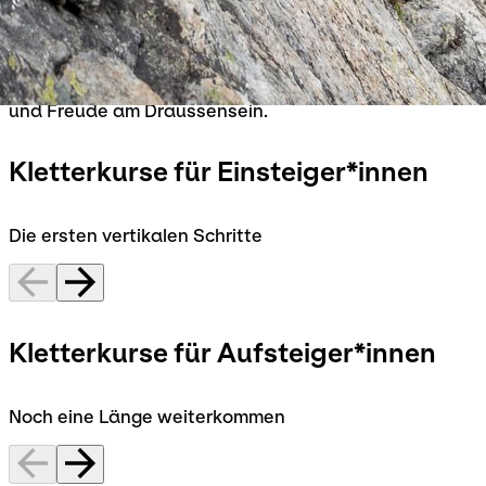
Unsere Kletterkurse am Fels richten sich an
Einsteiger*innen und Aufsteiger*innen, die ihre
Klettertechnik verbessern und das Klettern in seiner
ganzen Vielfalt erleben möchten. In kleinen Gruppen
steht das Lernen im Mittelpunkt – mit Zeit, Geduld
und Freude am Draussensein.
Kletterkurse für Einsteiger*innen
Die ersten vertikalen Schritte
Kletterkurse für Aufsteiger*innen
Noch eine Länge weiterkommen