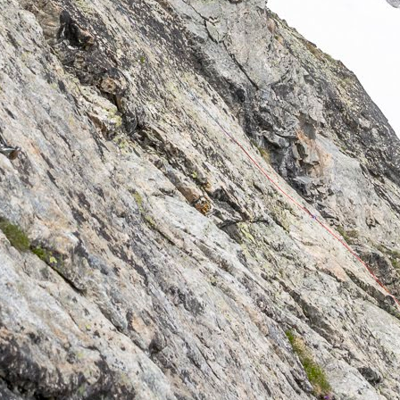
Vom ersten Griff bis zum Trad-Klettern
Fels unter den Fingern, Sonne im Gesicht und
draussen am Seil: in unseren Kletterkursen erlebst du,
wie vielseitig und faszinierend Klettern sein kann.
Gemeinsam mit erfahrenen Bergführer*innen übst du
die Grundlagen des Toprope-Kletterns, lernst im
Vorstieg zu sichern und zu klettern und sammelst
Erfahrungen in Mehrseillängen-Routen. Du lernst, wie
du dich sicher bewegst, Stände einrichtest und dich
im Team am Fels organisierst, oder wie du Keile und
Friends verwendest.