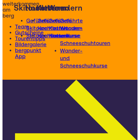
weiterkommen
Skitouren
Hochtouren
Klettern
Wandern
am
berg
Geführte
Geführte
Geführte
Geführte
Team
Skitouren
Hochtouren
Klettertouren
Wander-
Gutscheine
Skitourenkurse
Hochtourenkurse
Kletterkurse
und
Tourentipps
Schneeschuhtouren
Bildergalerie
bergpunkt
Wander-
App
und
Schneeschuhkurse