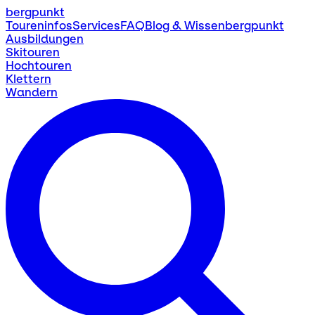
bergpunkt
Toureninfos
Services
FAQ
Blog & Wissen
bergpunkt
Ausbildungen
Skitouren
Hochtouren
Klettern
Wandern