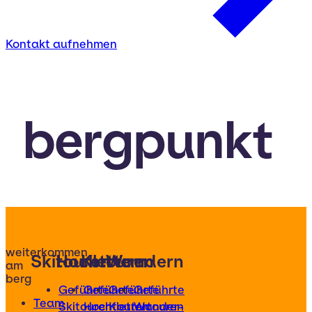
Kontakt aufnehmen
bergpunkt
weiterkommen
Skitouren
Hochtouren
Klettern
Wandern
am
berg
Geführte
Geführte
Geführte
Geführte
Team
Skitouren
Hochtouren
Klettertouren
Wander-