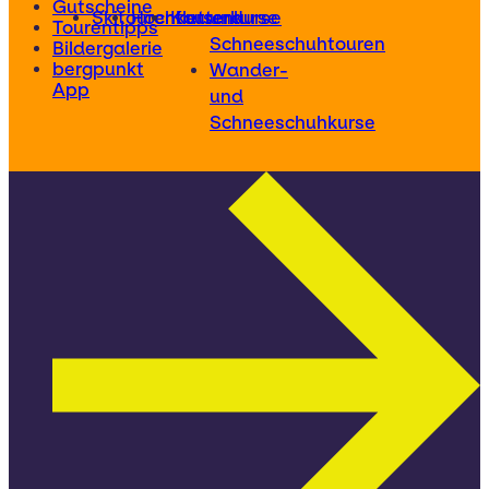
Gutscheine
Skitourenkurse
Hochtourenkurse
Kletterkurse
und
Tourentipps
Schneeschuhtouren
Bildergalerie
bergpunkt
Wander-
App
und
Schneeschuhkurse