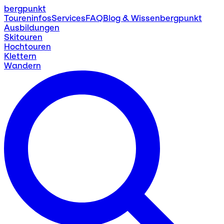
bergpunkt
Toureninfos
Services
FAQ
Blog & Wissen
bergpunkt
Ausbildungen
Skitouren
Hochtouren
Klettern
Wandern