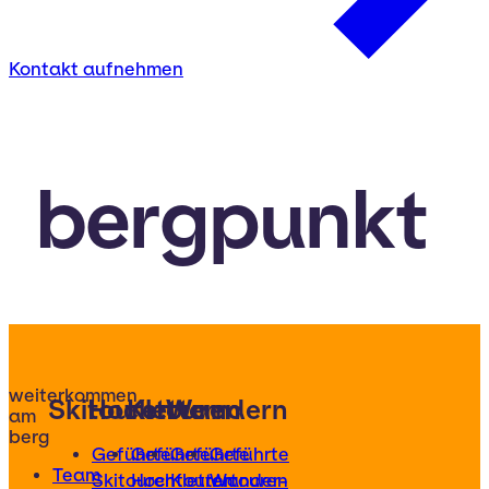
Kontakt aufnehmen
bergpunkt
weiterkommen
Skitouren
Hochtouren
Klettern
Wandern
am
berg
Geführte
Geführte
Geführte
Geführte
Team
Skitouren
Hochtouren
Klettertouren
Wander-