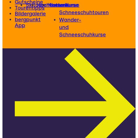
Gutscheine
Skitourenkurse
Hochtourenkurse
Kletterkurse
und
Tourentipps
Schneeschuhtouren
Bildergalerie
bergpunkt
Wander-
App
und
Schneeschuhkurse