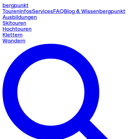
bergpunkt
Toureninfos
Services
FAQ
Blog & Wissen
bergpunkt
Ausbildungen
Skitouren
Hochtouren
Klettern
Wandern