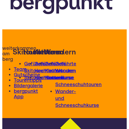
bergpunkt
weiterkommen
Skitouren
Hochtouren
Klettern
Wandern
am
berg
Geführte
Geführte
Geführte
Geführte
Team
Skitouren
Hochtouren
Klettertouren
Wander-
Gutscheine
Skitourenkurse
Hochtourenkurse
Kletterkurse
und
Tourentipps
Schneeschuhtouren
Bildergalerie
bergpunkt
Wander-
App
und
Schneeschuhkurse