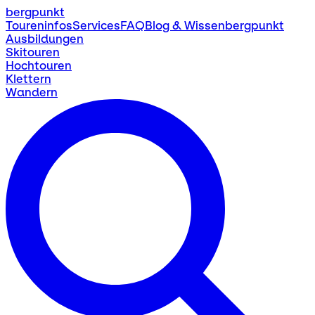
bergpunkt
Toureninfos
Services
FAQ
Blog & Wissen
bergpunkt
Ausbildungen
Skitouren
Hochtouren
Klettern
Wandern