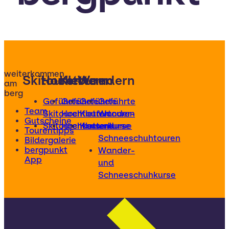
weiterkommen
Skitouren
Hochtouren
Klettern
Wandern
am
berg
Geführte
Geführte
Geführte
Geführte
Team
Skitouren
Hochtouren
Klettertouren
Wander-
Gutscheine
Skitourenkurse
Hochtourenkurse
Kletterkurse
und
Tourentipps
Schneeschuhtouren
Bildergalerie
bergpunkt
Wander-
App
und
Schneeschuhkurse