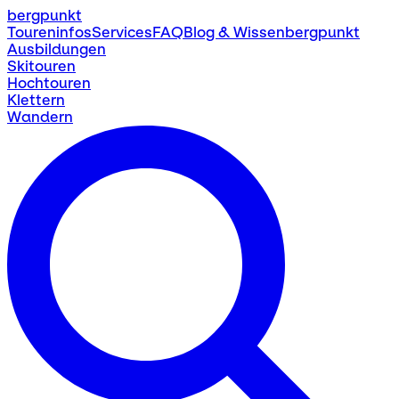
bergpunkt
Toureninfos
Services
FAQ
Blog & Wissen
bergpunkt
Ausbildungen
Skitouren
Hochtouren
Klettern
Wandern