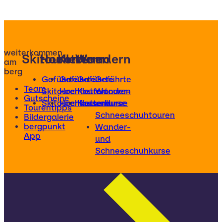
weiterkommen
Skitouren
Hochtouren
Klettern
Wandern
am
berg
Geführte
Geführte
Geführte
Geführte
Team
Skitouren
Hochtouren
Klettertouren
Wander-
Gutscheine
Skitourenkurse
Hochtourenkurse
Kletterkurse
und
Tourentipps
Schneeschuhtouren
Bildergalerie
bergpunkt
Wander-
App
und
Schneeschuhkurse