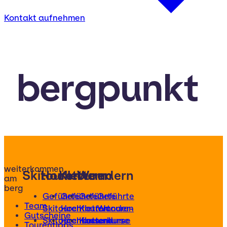
Kontakt aufnehmen
bergpunkt
weiterkommen
Skitouren
Hochtouren
Klettern
Wandern
am
berg
Geführte
Geführte
Geführte
Geführte
Team
Skitouren
Hochtouren
Klettertouren
Wander-
Gutscheine
Skitourenkurse
Hochtourenkurse
Kletterkurse
und
Tourentipps