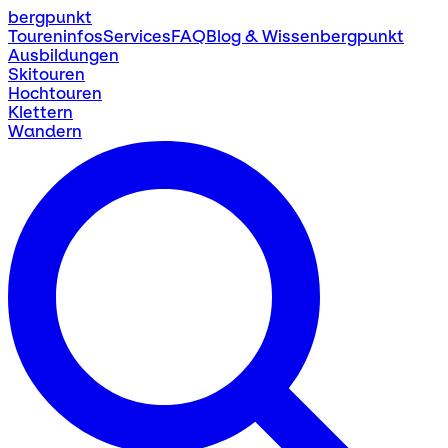
bergpunkt
Toureninfos
Services
FAQ
Blog & Wissen
bergpunkt
Ausbildungen
Skitouren
Hochtouren
Klettern
Wandern