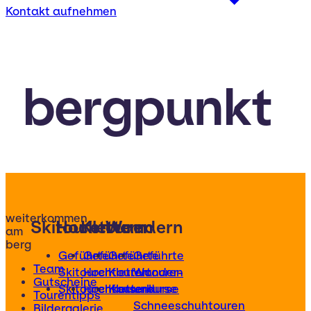
Kontakt aufnehmen
bergpunkt
weiterkommen
Skitouren
Hochtouren
Klettern
Wandern
am
berg
Geführte
Geführte
Geführte
Geführte
Team
Skitouren
Hochtouren
Klettertouren
Wander-
Gutscheine
Skitourenkurse
Hochtourenkurse
Kletterkurse
und
Tourentipps
Schneeschuhtouren
Bildergalerie