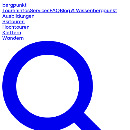
bergpunkt
Toureninfos
Services
FAQ
Blog & Wissen
bergpunkt
Ausbildungen
Skitouren
Hochtouren
Klettern
Wandern