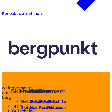
Kontakt aufnehmen
bergpunkt
weiterkommen
Skitouren
Hochtouren
Klettern
Wandern
am
berg
Geführte
Geführte
Geführte
Geführte
Team
Skitouren
Hochtouren
Klettertouren
Wander-
Gutscheine