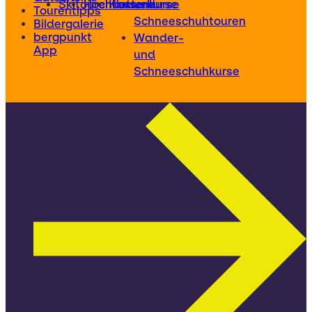
Skitourenkurse
Hochtourenkurse
Kletterkurse
und
Tourentipps
Schneeschuhtouren
Bildergalerie
bergpunkt
Wander-
App
und
Schneeschuhkurse