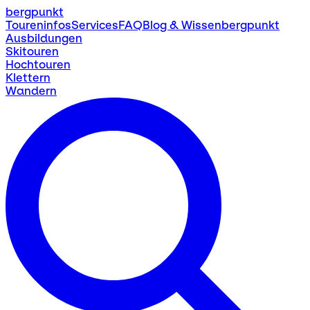
bergpunkt
Toureninfos
Services
FAQ
Blog & Wissen
bergpunkt
Ausbildungen
Skitouren
Hochtouren
Klettern
Wandern