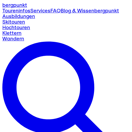
bergpunkt
Toureninfos
Services
FAQ
Blog & Wissen
bergpunkt
Ausbildungen
Skitouren
Hochtouren
Klettern
Wandern