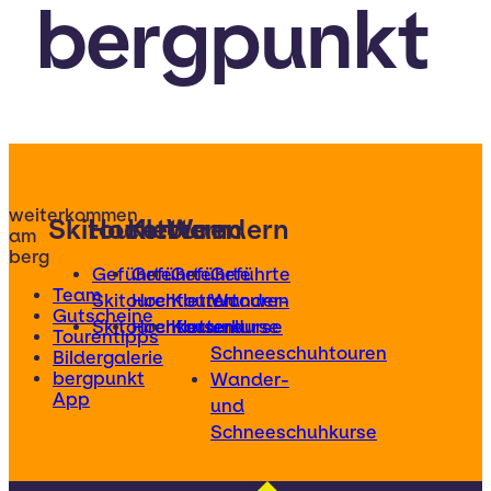
bergpunkt
weiterkommen
Skitouren
Hochtouren
Klettern
Wandern
am
berg
Geführte
Geführte
Geführte
Geführte
Team
Skitouren
Hochtouren
Klettertouren
Wander-
Gutscheine
Skitourenkurse
Hochtourenkurse
Kletterkurse
und
Tourentipps
Schneeschuhtouren
Bildergalerie
bergpunkt
Wander-
App
und
Schneeschuhkurse