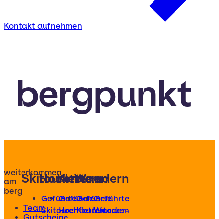
Kontakt aufnehmen
bergpunkt
weiterkommen
Skitouren
Hochtouren
Klettern
Wandern
am
berg
Geführte
Geführte
Geführte
Geführte
Team
Skitouren
Hochtouren
Klettertouren
Wander-
Gutscheine