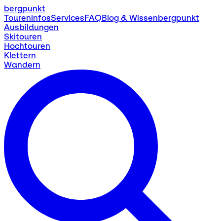
bergpunkt
Toureninfos
Services
FAQ
Blog & Wissen
bergpunkt
Ausbildungen
Skitouren
Hochtouren
Klettern
Wandern