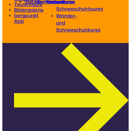
Skitourenkurse
Hochtourenkurse
Kletterkurse
und
Tourentipps
Schneeschuhtouren
Bildergalerie
bergpunkt
Wander-
App
und
Schneeschuhkurse