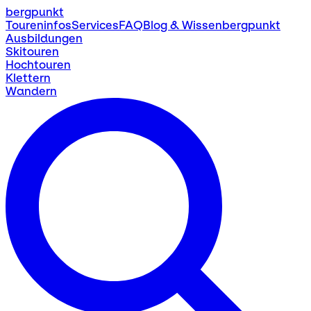
bergpunkt
Toureninfos
Services
FAQ
Blog & Wissen
bergpunkt
Ausbildungen
Skitouren
Hochtouren
Klettern
Wandern