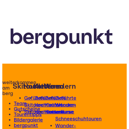
bergpunkt
weiterkommen
Skitouren
Hochtouren
Klettern
Wandern
am
berg
Geführte
Geführte
Geführte
Geführte
Team
Skitouren
Hochtouren
Klettertouren
Wander-
Gutscheine
Skitourenkurse
Hochtourenkurse
Kletterkurse
und
Tourentipps
Schneeschuhtouren
Bildergalerie
bergpunkt
Wander-