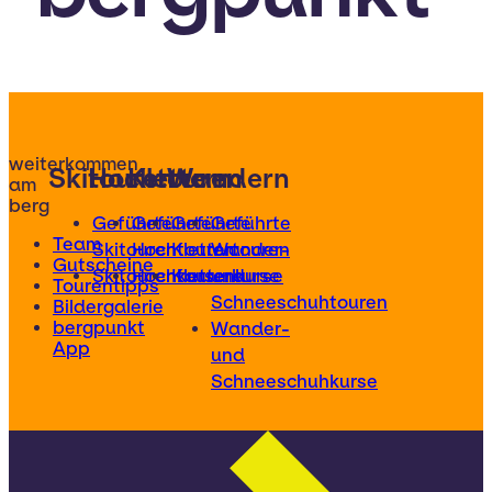
weiterkommen
Skitouren
Hochtouren
Klettern
Wandern
am
berg
Geführte
Geführte
Geführte
Geführte
Team
Skitouren
Hochtouren
Klettertouren
Wander-
Gutscheine
Skitourenkurse
Hochtourenkurse
Kletterkurse
und
Tourentipps
Schneeschuhtouren
Bildergalerie
bergpunkt
Wander-
App
und
Schneeschuhkurse