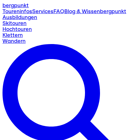
bergpunkt
Toureninfos
Services
FAQ
Blog & Wissen
bergpunkt
Ausbildungen
Skitouren
Hochtouren
Klettern
Wandern