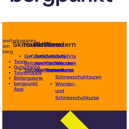
weiterkommen
Skitouren
Hochtouren
Klettern
Wandern
am
berg
Geführte
Geführte
Geführte
Geführte
Team
Skitouren
Hochtouren
Klettertouren
Wander-
Gutscheine
Skitourenkurse
Hochtourenkurse
Kletterkurse
und
Tourentipps
Schneeschuhtouren
Bildergalerie
bergpunkt
Wander-
App
und
Schneeschuhkurse