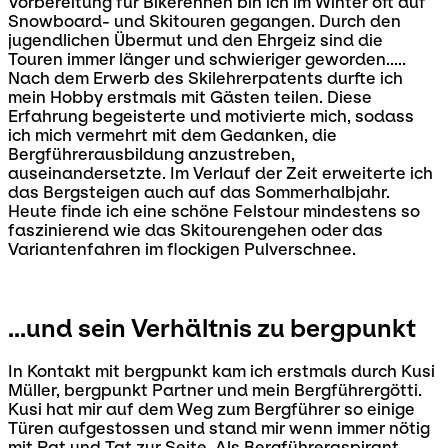
Vorbereitung für Bikerennen bin ich im Winter oft auf
Snowboard- und Skitouren gegangen. Durch den
jugendlichen Übermut und den Ehrgeiz sind die
Touren immer länger und schwieriger geworden.....
Nach dem Erwerb des Skilehrerpatents durfte ich
mein Hobby erstmals mit Gästen teilen. Diese
Erfahrung begeisterte und motivierte mich, sodass
ich mich vermehrt mit dem Gedanken, die
Bergführerausbildung anzustreben,
auseinandersetzte. Im Verlauf der Zeit erweiterte ich
das Bergsteigen auch auf das Sommerhalbjahr.
Heute finde ich eine schöne Felstour mindestens so
faszinierend wie das Skitourengehen oder das
Variantenfahren im flockigen Pulverschnee.
...und sein Verhältnis zu bergpunkt
In Kontakt mit bergpunkt kam ich erstmals durch Kusi
Müller, bergpunkt Partner und mein Bergführergötti.
Kusi hat mir auf dem Weg zum Bergführer so einige
Türen aufgestossen und stand mir wenn immer nötig
mit Rat und Tat zur Seite. Als Bergführeraspirant