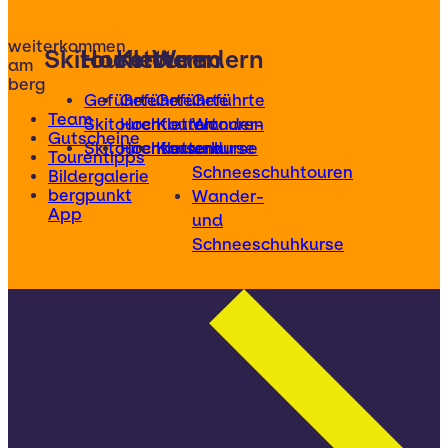
weiterkommen
Skitouren
Hochtouren
Klettern
Wandern
am
berg
Geführte
Geführte
Geführte
Geführte
Team
Skitouren
Hochtouren
Klettertouren
Wander-
Gutscheine
Skitourenkurse
Hochtourenkurse
Kletterkurse
und
Tourentipps
Schneeschuhtouren
Bildergalerie
bergpunkt
Wander-
App
und
Schneeschuhkurse