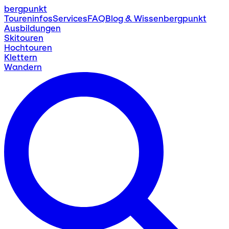
bergpunkt
Toureninfos
Services
FAQ
Blog & Wissen
bergpunkt
Ausbildungen
Skitouren
Hochtouren
Klettern
Wandern