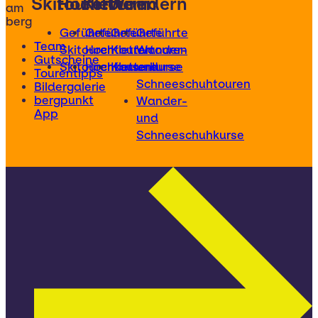
Skitouren
Hochtouren
Klettern
Wandern
am
berg
Geführte
Geführte
Geführte
Geführte
Team
Skitouren
Hochtouren
Klettertouren
Wander-
Gutscheine
Skitourenkurse
Hochtourenkurse
Kletterkurse
und
Tourentipps
Schneeschuhtouren
Bildergalerie
bergpunkt
Wander-
App
und
Schneeschuhkurse