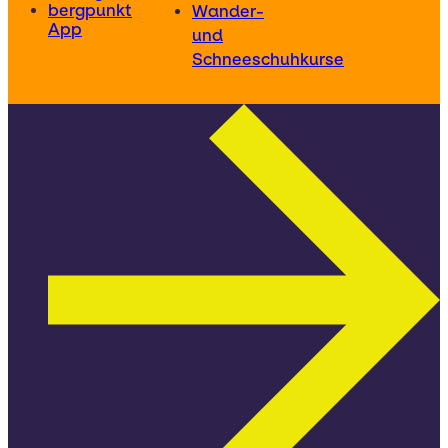
bergpunkt
Wander-
App
und
Schneeschuhkurse