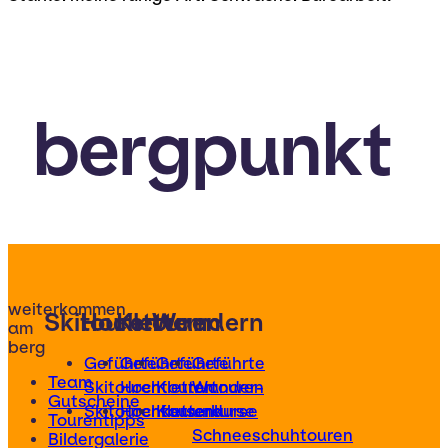
bergpunkt
weiterkommen
Skitouren
Hochtouren
Klettern
Wandern
am
berg
Geführte
Geführte
Geführte
Geführte
Team
Skitouren
Hochtouren
Klettertouren
Wander-
Gutscheine
Skitourenkurse
Hochtourenkurse
Kletterkurse
und
Tourentipps
Schneeschuhtouren
Bildergalerie