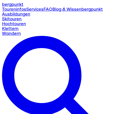
bergpunkt
Toureninfos
Services
FAQ
Blog & Wissen
bergpunkt
Ausbildungen
Skitouren
Hochtouren
Klettern
Wandern