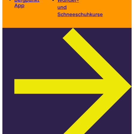
Wander-
App
und
Schneeschuhkurse