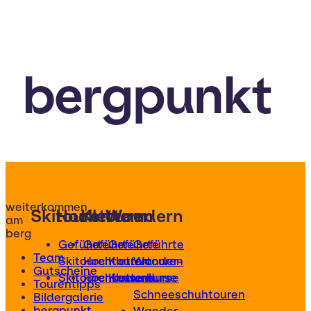
bergpunkt
weiterkommen
Skitouren
Hochtouren
Klettern
Wandern
am
berg
Geführte
Geführte
Geführte
Geführte
Team
Skitouren
Hochtouren
Klettertouren
Wander-
Gutscheine
Skitourenkurse
Hochtourenkurse
Kletterkurse
und
Tourentipps
Schneeschuhtouren
Bildergalerie
bergpunkt