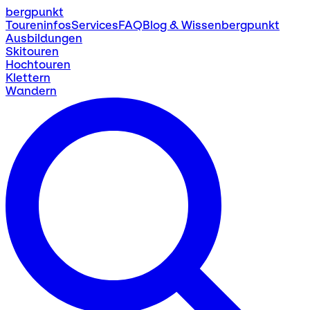
bergpunkt
Toureninfos
Services
FAQ
Blog & Wissen
bergpunkt
Ausbildungen
Skitouren
Hochtouren
Klettern
Wandern