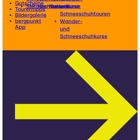
Gutscheine
Skitourenkurse
Hochtourenkurse
Kletterkurse
und
Tourentipps
Schneeschuhtouren
Bildergalerie
bergpunkt
Wander-
App
und
Schneeschuhkurse