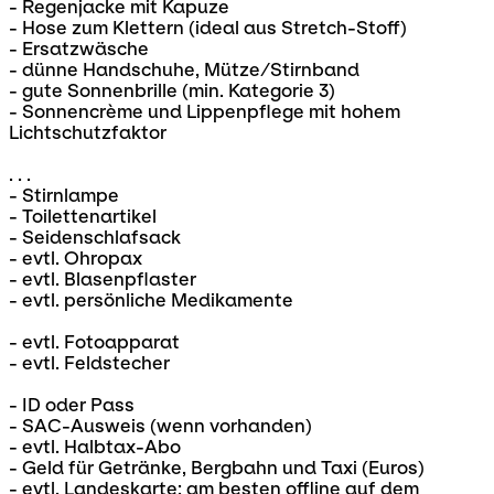
- Regenjacke mit Kapuze
- Hose zum Klettern (ideal aus Stretch-Stoff)
- Ersatzwäsche
- dünne Handschuhe, Mütze/Stirnband
- gute Sonnenbrille (min. Kategorie 3)
- Sonnencrème und Lippenpflege mit hohem
Lichtschutzfaktor
. . .
- Stirnlampe
- Toilettenartikel
- Seidenschlafsack
- evtl. Ohropax
- evtl. Blasenpflaster
- evtl. persönliche Medikamente
- evtl. Fotoapparat
- evtl. Feldstecher
- ID oder Pass
- SAC-Ausweis (wenn vorhanden)
- evtl. Halbtax-Abo
- Geld für Getränke, Bergbahn und Taxi (Euros)
- evtl. Landeskarte: am besten offline auf dem