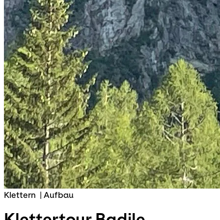
Klettern
|
Aufbau
Klettertour
Badile