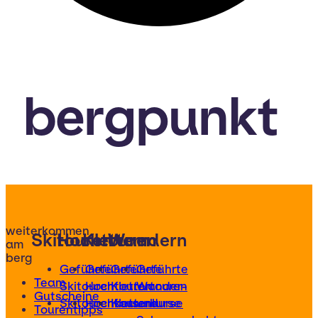
bergpunkt
weiterkommen
Skitouren
Hochtouren
Klettern
Wandern
am
berg
Geführte
Geführte
Geführte
Geführte
Team
Skitouren
Hochtouren
Klettertouren
Wander-
Gutscheine
Skitourenkurse
Hochtourenkurse
Kletterkurse
und
Tourentipps