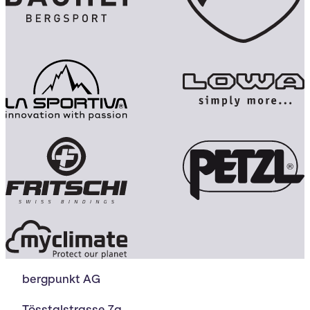
bergpunkt AG
Tösstalstrasse 7a