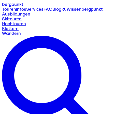
bergpunkt
Toureninfos
Services
FAQ
Blog & Wissen
bergpunkt
Ausbildungen
Skitouren
Hochtouren
Klettern
Wandern