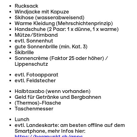
Rucksack
Windjacke mit Kapuze
Skihose (wasserabweisend)
Warme Kleidung (Mehrschichtenprinzip)
Handschuhe (2 Paar: 1 x dünne, 1 x warme)
Mütze/Stirnband
evtl. Sonnenhut
gute Sonnenbrille (min. Kat. 3)
Skibrille
Sonnencrème (Faktor 25 oder höher) /
Lippenschutz
evtl. Fotoapparat
evtl. Feldstecher
Halbtaxabo (wenn vorhanden)
Geld für Getränke und Bergbahnen
(Thermos)-Flasche
Taschenmesser
Lunch
evtl. Landeskarte: am besten offline auf dem
Smartphone, mehr Infos hier:
https://bergpunkt.ch/apps