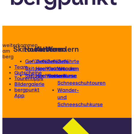
weiterkommen
Skitouren
Hochtouren
Klettern
Wandern
am
berg
Geführte
Geführte
Geführte
Geführte
Team
Skitouren
Hochtouren
Klettertouren
Wander-
Gutscheine
Skitourenkurse
Hochtourenkurse
Kletterkurse
und
Tourentipps
Schneeschuhtouren
Bildergalerie
bergpunkt
Wander-
App
und
Schneeschuhkurse