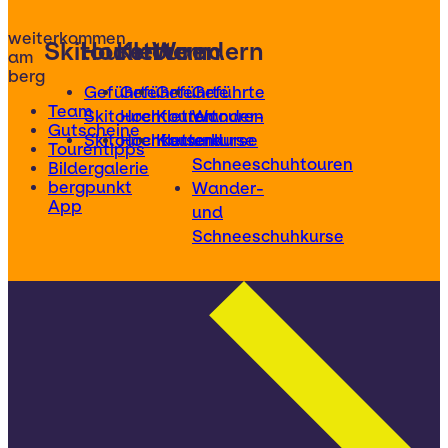
weiterkommen
Skitouren
Hochtouren
Klettern
Wandern
am
berg
Geführte
Geführte
Geführte
Geführte
Team
Skitouren
Hochtouren
Klettertouren
Wander-
Gutscheine
Skitourenkurse
Hochtourenkurse
Kletterkurse
und
Tourentipps
Schneeschuhtouren
Bildergalerie
bergpunkt
Wander-
App
und
Schneeschuhkurse