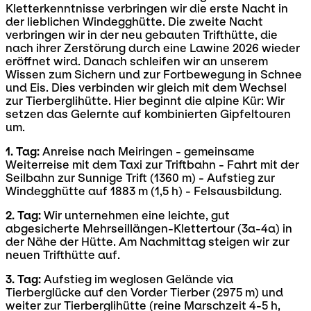
Kletterkenntnisse verbringen wir die erste Nacht in
der lieblichen Windegghütte. Die zweite Nacht
verbringen wir in der neu gebauten Trifthütte, die
nach ihrer Zerstörung durch eine Lawine 2026 wieder
eröffnet wird. Danach schleifen wir an unserem
Wissen zum Sichern und zur Fortbewegung in Schnee
und Eis. Dies verbinden wir gleich mit dem Wechsel
zur Tierberglihütte. Hier beginnt die alpine Kür: Wir
setzen das Gelernte auf kombinierten Gipfeltouren
um.
1. Tag:
Anreise nach Meiringen - gemeinsame
Weiterreise mit dem Taxi zur Triftbahn - Fahrt mit der
Seilbahn zur Sunnige Trift (1360 m) - Aufstieg zur
Windegghütte auf 1883 m (1,5 h) - Felsausbildung.
2. Tag:
Wir unternehmen eine leichte, gut
abgesicherte Mehrseillängen-Klettertour (3a-4a) in
der Nähe der Hütte. Am Nachmittag steigen wir zur
neuen Trifthütte auf.
3. Tag:
Aufstieg im weglosen Gelände via
Tierberglücke auf den Vorder Tierber (2975 m) und
weiter zur Tierberglihütte (reine Marschzeit 4-5 h,