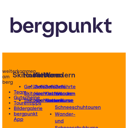
bergpunkt
weiterkommen
Skitouren
Hochtouren
Klettern
Wandern
am
berg
Geführte
Geführte
Geführte
Geführte
Team
Skitouren
Hochtouren
Klettertouren
Wander-
Gutscheine
Skitourenkurse
Hochtourenkurse
Kletterkurse
und
Tourentipps
Schneeschuhtouren
Bildergalerie
bergpunkt
Wander-
App
und
Schneeschuhkurse